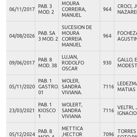
MOURA
PAB. 3
CROCI, 
06/11/2017
CORREIRA,
964
MOD. 2
NAZARE
MANUEL
SUCESION DE
PAB. SA
MOURA
FOCHEZ
04/08/2026
964
3 MOD. 2
CORREIA
AGUSTI
MANUEL
LUJAN,
PAB. 8
GALLO, 
09/06/2017
RODOLFO
930
MOD. 38
MODES
OSCAR
PAB. 1
WOLER,
LEDEZMA
05/11/2020
GASTRO.
SANDRA
7116
MATIAS
01
VIVIANA.
PAB. 1
WOLERT,
VELTRI, 
23/03/2021
KIOSCO
SANDRA
7116
IGNACIO
1
VIVIANA
METTICA
PAB. 8
TORRES
05/12/2024
,HECTOR
7096