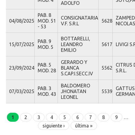
MOD. 4
SOTO,P
ADOLFO
PAB. 8
CONSIGNATARIA
ZAMPEDR
04/08/2025
MOD. 51
5628
V.F. S.R.L
NICOLA
- 53
BOTTARELLI,
PAB. 9
15/07/2025
LEANDRO
5617
LIVIGI S.R
MOD. 5
EMILIO
GERARDO Y
PAB. 5
CITRUS 
23/09/2024
BLANCA
5562
MOD. 28
S.R.L.
S.CAP.I.SECC.IV
BALDOMERO
PAB. 3
GATTUS
07/03/2025
JHONATAN
5539
MOD. 43
GERMA
LEONEL
Páginas
1
2
3
4
5
6
7
8
9
…
siguiente ›
última »