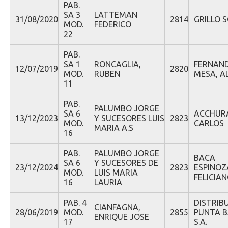
PAB.
SA 3
LATTEMAN
31/08/2020
2814
GRILLO S
MOD.
FEDERICO
22
PAB.
SA 1
RONCAGLIA,
FERNAN
12/07/2019
2820
MOD.
RUBEN
MESA, A
11
PAB.
PALUMBO JORGE
SA 6
ACCHUR
13/12/2023
Y SUCESORES LUIS
2823
MOD.
CARLOS
MARIA A.S
16
PAB.
PALUMBO JORGE
BACA
SA 6
Y SUCESORES DE
23/12/2024
2823
ESPINOZ
MOD.
LUIS MARIA
FELICIA
16
LAURIA
PAB. 4
DISTRIB
CIANFAGNA,
28/06/2019
MOD.
2855
PUNTA B
ENRIQUE JOSE
17
S.A.