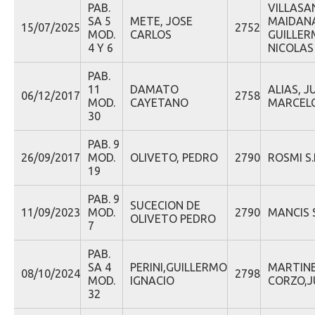
PAB.
VILLASA
SA 5
METE, JOSE
MAIDAN
15/07/2025
2752
MOD.
CARLOS
GUILLE
4 Y 6
NICOLAS
PAB.
11
DAMATO
ALIAS, J
06/12/2017
2758
MOD.
CAYETANO
MARCEL
30
PAB. 9
26/09/2017
MOD.
OLIVETO, PEDRO
2790
ROSMI S.R
19
PAB. 9
SUCECION DE
11/09/2023
MOD.
2790
MANCIS S
OLIVETO PEDRO
7
PAB.
SA 4
PERINI,GUILLERMO
MARTIN
08/10/2024
2798
MOD.
IGNACIO
CORZO,
32