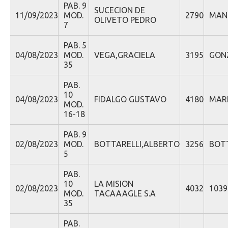
PAB. 9
SUCECION DE
11/09/2023
MOD.
2790
MANC
OLIVETO PEDRO
7
PAB. 5
04/08/2023
MOD.
VEGA,GRACIELA
3195
GONZ
35
PAB.
10
04/08/2023
FIDALGO GUSTAVO
4180
MARK
MOD.
16-18
PAB. 9
02/08/2023
MOD.
BOTTARELLI,ALBERTO
3256
BOT
5
PAB.
10
LA MISION
02/08/2023
4032
1039 
MOD.
TACAAAGLE S.A
35
PAB.