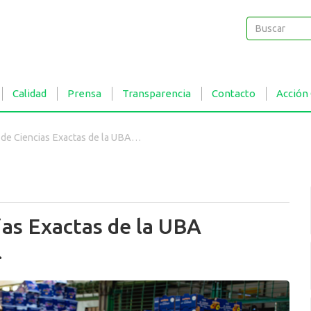
Buscar
Buscar
Calidad
Prensa
Transparencia
Contacto
Acción
ncias Exactas de la UBA recorrieron el Central
ias Exactas de la UBA
l