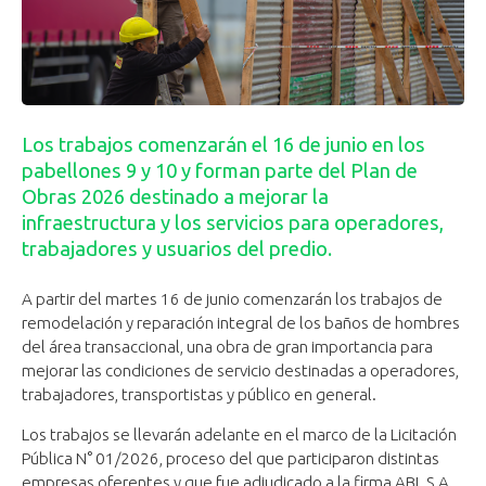
Los trabajos comenzarán el 16 de junio en los
pabellones 9 y 10 y forman parte del Plan de
Obras 2026 destinado a mejorar la
infraestructura y los servicios para operadores,
trabajadores y usuarios del predio.
A partir del martes 16 de junio comenzarán los trabajos de
remodelación y reparación integral de los baños de hombres
del área transaccional, una obra de gran importancia para
mejorar las condiciones de servicio destinadas a operadores,
trabajadores, transportistas y público en general.
Los trabajos se llevarán adelante en el marco de la Licitación
Pública N° 01/2026, proceso del que participaron distintas
empresas oferentes y que fue adjudicado a la firma ABL S.A.,