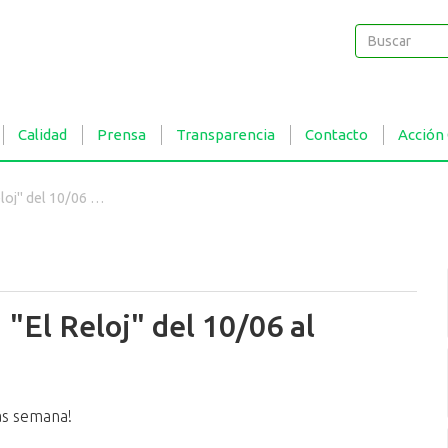
Buscar
Buscar
Calidad
Prensa
Transparencia
Contacto
Acción
del 10/06 al 16/06
 "El Reloj" del 10/06 al
as semana!