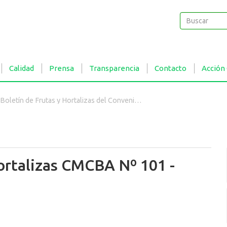
Buscar
Buscar
Calidad
Prensa
Transparencia
Contacto
Acción
Boletín de Frutas y Hortalizas del Convenio INTA- CMCBA Nº 101 - Alcaucil
Hortalizas CMCBA Nº 101 -