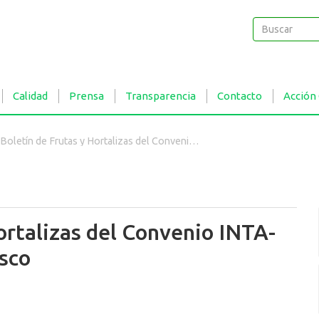
Buscar
Buscar
Calidad
Prensa
Transparencia
Contacto
Acción
Boletín de Frutas y Hortalizas del Convenio INTA- CMCBA Nº 89 - Damasco
ortalizas del Convenio INTA-
sco