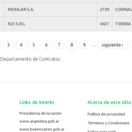
MONLAR S.A.
2729
CORNAL
923 S.R.L
4421
TIERRA 
3
4
5
6
7
8
9
…
siguiente ›
l Departamento de Contratos.
Links de interés
Acerca de este sitio
Presidencia de la nación
Política de privacidad
www.argentina.gob.ar
Términos y Condiciones
www.buenosaires.gob.ar
Sobre esta web