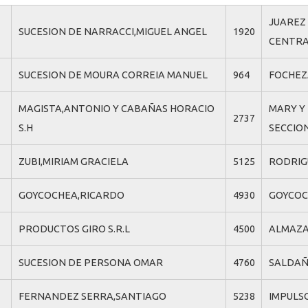
JUAREZ
SUCESION DE NARRACCI,MIGUEL ANGEL
1920
CENTRAL
SUCESION DE MOURA CORREIA MANUEL
964
FOCHEZ
MAGISTA,ANTONIO Y CABAÑAS HORACIO
MARY Y
2737
S.H
SECCION
ZUBI,MIRIAM GRACIELA
5125
RODRIG
GOYCOCHEA,RICARDO
4930
GOYCOC
PRODUCTOS GIRO S.R.L
4500
ALMAZA
SUCESION DE PERSONA OMAR
4760
SALDAÑ
FERNANDEZ SERRA,SANTIAGO
5238
IMPULSO