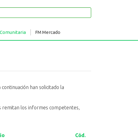
 Comunitaria
FM Mercado
continuación han solicitado la
eas remitan los informes competentes,
io
Cód.