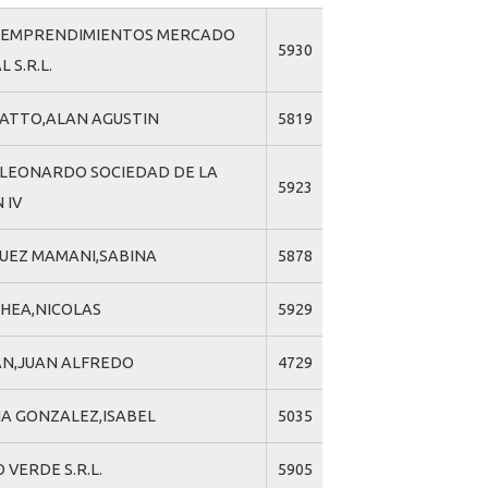
 EMPRENDIMIENTOS MERCADO
5930
 S.R.L.
ATTO,ALAN AGUSTIN
5819
 LEONARDO SOCIEDAD DE LA
5923
 IV
UEZ MAMANI,SABINA
5878
HEA,NICOLAS
5929
N,JUAN ALFREDO
4729
A GONZALEZ,ISABEL
5035
 VERDE S.R.L.
5905