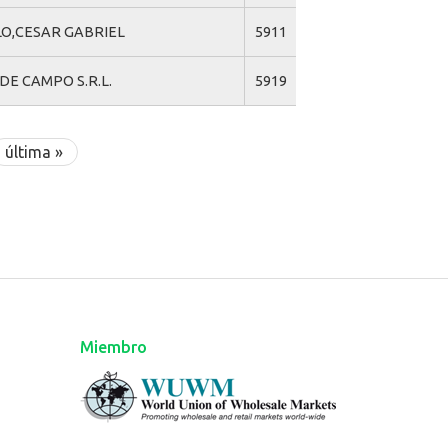
O,CESAR GABRIEL
5911
DE CAMPO S.R.L.
5919
última »
Miembro