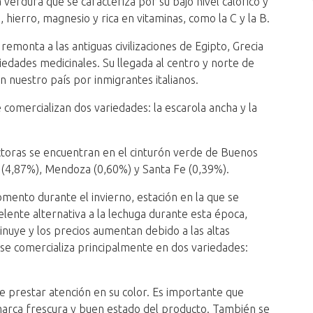
verdura que se caracteriza por su bajo nivel calórico y
a, hierro, magnesio y rica en vitaminas, como la C y la B.
 remonta a las antiguas civilizaciones de Egipto, Grecia
edades medicinales. Su llegada al centro y norte de
 en nuestro país por inmigrantes italianos.
comercializan dos variedades: la escarola ancha y la
ctoras se encuentran en el cinturón verde de Buenos
a (4,87%), Mendoza (0,60%) y Santa Fe (0,39%).
omento durante el invierno, estación en la que se
elente alternativa a la lechuga durante esta época,
nuye y los precios aumentan debido a las altas
 se comercializa principalmente en dos variedades:
ue prestar atención en su color. Es importante que
marca frescura y buen estado del producto. También se