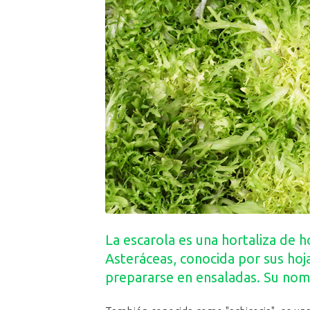
La escarola es una hortaliza de ho
Asteráceas, conocida por sus hoj
prepararse en ensaladas. Su nomb