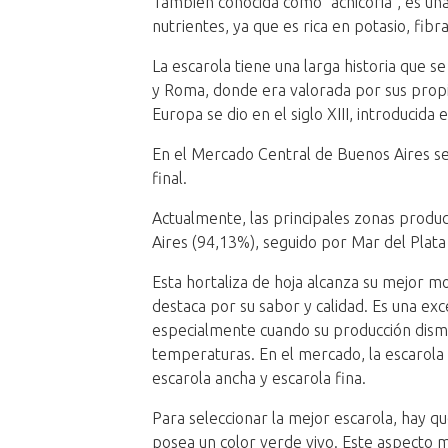
También conocida como "achicoria", es una 
nutrientes, ya que es rica en potasio, fibr
La escarola tiene una larga historia que se
y Roma, donde era valorada por sus propi
Europa se dio en el siglo XIII, introducida
En el Mercado Central de Buenos Aires se 
final.
Actualmente, las principales zonas produ
Aires (94,13%), seguido por Mar del Plat
Esta hortaliza de hoja alcanza su mejor m
destaca por su sabor y calidad. Es una exc
especialmente cuando su producción dismi
temperaturas. En el mercado, la escarola
escarola ancha y escarola fina.
Para seleccionar la mejor escarola, hay q
posea un color verde vivo. Este aspecto 