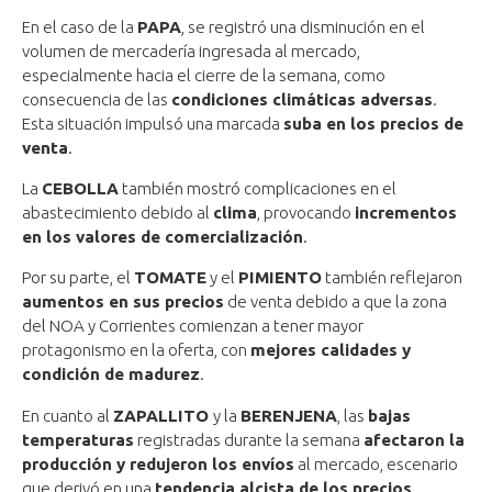
En el caso de la
PAPA
, se registró una disminución en el
volumen de mercadería ingresada al mercado,
especialmente hacia el cierre de la semana, como
consecuencia de las
condiciones climáticas adversas
.
Esta situación impulsó una marcada
suba en los precios de
venta
.
La
CEBOLLA
también mostró complicaciones en el
abastecimiento debido al
clima
, provocando
incrementos
en los valores de comercialización
.
Por su parte, el
TOMATE
y el
PIMIENTO
también reflejaron
aumentos en sus precios
de venta debido a que la zona
del NOA y Corrientes comienzan a tener mayor
protagonismo en la oferta, con
mejores calidades y
condición de madurez
.
En cuanto al
ZAPALLITO
y la
BERENJENA
, las
bajas
temperaturas
registradas durante la semana
afectaron la
producción y redujeron los envíos
al mercado, escenario
que derivó en una
tendencia alcista de los precios
.