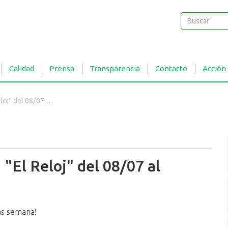
Buscar
Buscar
Calidad
Prensa
Transparencia
Contacto
Acción
del 08/07 al 14/07
 "El Reloj" del 08/07 al
as semana!