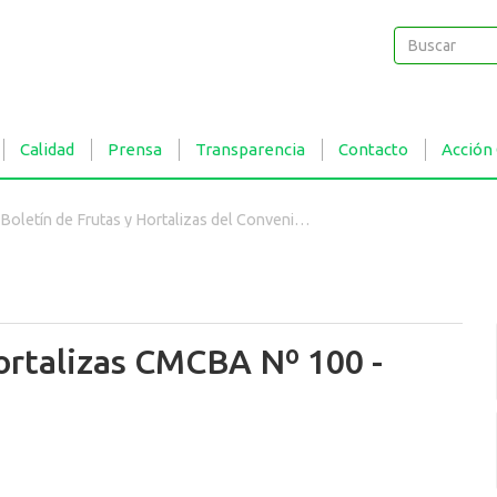
Buscar
Buscar
Calidad
Prensa
Transparencia
Contacto
Acción
Boletín de Frutas y Hortalizas del Convenio INTA- CMCBA Nº 100 - Uvas
Hortalizas CMCBA Nº 100 -