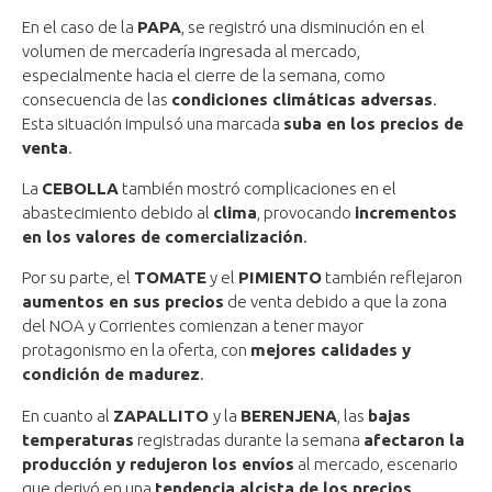
En el caso de la
PAPA
, se registró una disminución en el
volumen de mercadería ingresada al mercado,
especialmente hacia el cierre de la semana, como
consecuencia de las
condiciones climáticas adversas
.
Esta situación impulsó una marcada
suba en los precios de
venta
.
La
CEBOLLA
también mostró complicaciones en el
abastecimiento debido al
clima
, provocando
incrementos
en los valores de comercialización
.
Por su parte, el
TOMATE
y el
PIMIENTO
también reflejaron
aumentos en sus precios
de venta debido a que la zona
del NOA y Corrientes comienzan a tener mayor
protagonismo en la oferta, con
mejores calidades y
condición de madurez
.
En cuanto al
ZAPALLITO
y la
BERENJENA
, las
bajas
temperaturas
registradas durante la semana
afectaron la
producción y redujeron los envíos
al mercado, escenario
que derivó en una
tendencia alcista de los precios
.