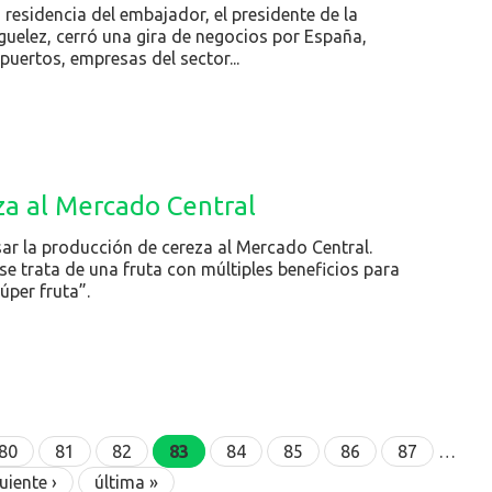
 residencia del embajador, el presidente de la
uelez, cerró una gira de negocios por España,
puertos, empresas del sector...
za al Mercado Central
ar la producción de cereza al Mercado Central.
e trata de una fruta con múltiples beneficios para
úper fruta”.
80
81
82
83
84
85
86
87
…
uiente ›
última »