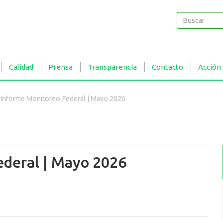
Buscar
Buscar
Calidad
Prensa
Transparencia
Contacto
Acción
Informe Monitoreo Federal | Mayo 2026
ederal | Mayo 2026